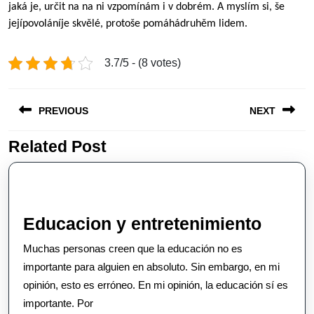
jaká je, určit na na ni vzpomínám i v dobrém. A myslím si, še
jejípovoláníje skvělé, protoše pomáhádruhěm lidem.
3.7/5 - (8 votes)
Post
PREVIOUS
NEXT
navigation
Related Post
Previous
Next
post:
post:
Educa
Educacion y entretenimiento
y
Muchas personas creen que la educación no es
entret
importante para alguien en absoluto. Sin embargo, en mi
opinión, esto es erróneo. En mi opinión, la educación sí es
importante. Por