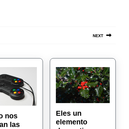
NEXT
Next
post:
Eles un
o nos
elemento
an las