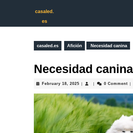
Skip
to
casaled.
content
es
Skip
to
content
casaled.es
Afición
Necesidad canina
Necesidad canina
February
February 18, 2025
0 Comment
|
|
|
18,
2025