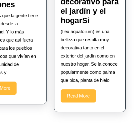
decorativo para
Cómo
iones
el jardín y el
nos
que la gente tiene
Eles
hogarSi
ayudan
 desde la
un
las
(Ilex aquafolium) es una
ad. Y lo más
elemento
belleza que resulta muy
es que así fuera
aficiones
decorativo
decorativa tanto en el
para los pueblos
exterior del jardín como en
para
icos que vivían en
nuestro hogar. Se la conoce
unidad de
el
popularmente como palma
s y
jardín
que pica, planta de hielo
y
Read
 More
el
More
Read
Read More
More
hogarSi