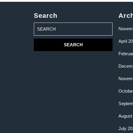
Search
Arc
Search
Novemb
for:
April 2
Februa
Decemb
Novemb
Octobe
Septem
August
July 20