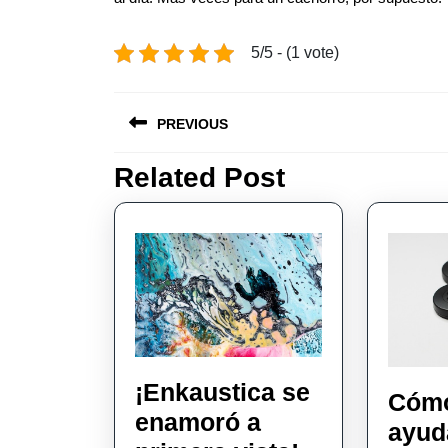
5/5 - (1 vote)
Post
PREVIOUS
navigation
Related Post
Previous
post:
¡Enkaustica se
Cóm
enamoró a
ayud