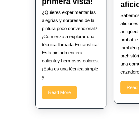
¡Enkaustica
primera vista!
afic
se
¿Quieres experimentar las
Sabemos 
enamoró
alegrías y sorpresas de la
aficiones
a
pintura poco convencional?
antigüed
¡Comienza a explorar una
primera
probable 
técnica llamada Encáustica!
vista!
también 
Está pintado encera
prehistór
calientey hermosos colores.
una com
¡Esta es una técnica simple
cazadore
y
Read
Read
Read More
More