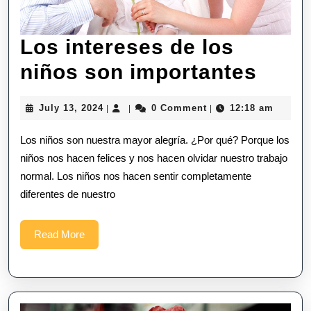
Los intereses de los
Los
niños son importantes
inter
July
July 13, 2024
0 Comment
12:18 am
|
|
|
de
13,
2024
Los niños son nuestra mayor alegría. ¿Por qué? Porque los
los
niños nos hacen felices y nos hacen olvidar nuestro trabajo
niño
normal. Los niños nos hacen sentir completamente
son
diferentes de nuestro
impo
Read
Read More
More