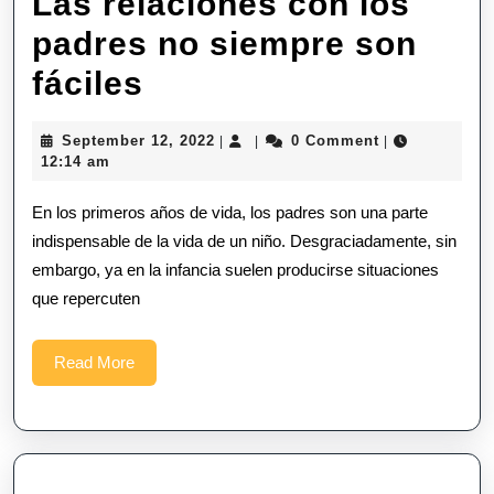
Las relaciones con los
padres no siempre son
Las
fáciles
relaciones
September
September 12, 2022
0 Comment
|
|
|
con
12,
12:14 am
2022
los
En los primeros años de vida, los padres son una parte
padres
indispensable de la vida de un niño. Desgraciadamente, sin
embargo, ya en la infancia suelen producirse situaciones
no
que repercuten
siempre
son
Read
Read More
More
fáciles