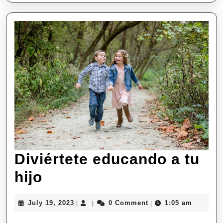
Diviértete educando a tu
Diviértete
hijo
educando
July
July 19, 2023
0 Comment
1:05 am
|
|
|
a
19,
2023