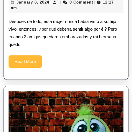
January
January 8, 2024
0 Comment
12:17
|
|
|
8,
am
2024
Después de todo, esta mujer nunca había visto a su hijo
vivo, entonces, ¿por qué debería sentir algo por él? Pero
cuando 2 amigas quedaron embarazadas y mi hermana
quedó
Read
Read More
More