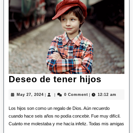
Deseo
Deseo de tener hijos
de
May
May 27, 2024
0 Comment
12:12 am
|
|
|
tener
27,
2024
Los hijos son como un regalo de Dios. Aún recuerdo
hijos
cuando hace seis años no podía concebir. Fue muy difícil.
Cuánto me molestaba y me hacía infeliz. Todas mis amigas