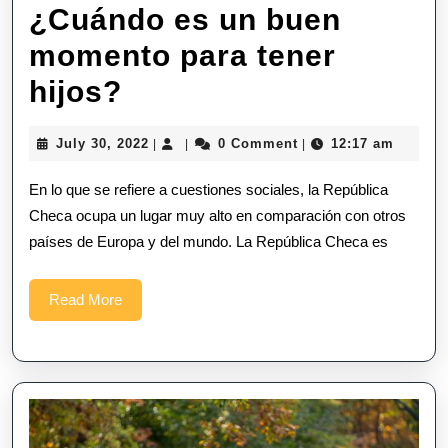
¿Cuándo es un buen
momento para tener
¿Cuándo
hijos?
es
July
July 30, 2022
0 Comment
12:17 am
|
|
|
un
30,
2022
En lo que se refiere a cuestiones sociales, la República
buen
Checa ocupa un lugar muy alto en comparación con otros
momento
países de Europa y del mundo. La República Checa es
para
tener
Read
Read More
More
hijos?