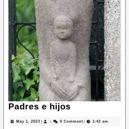
Padres
Padres e hijos
e
May
May 1, 2023
0 Comment
1:42 am
|
|
|
hijos
1,