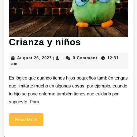
Crianza
Crianza y niños
y
August
August 26, 2023
0 Comment
12:31
|
|
|
niños
26,
am
2023
Es lógico que cuando tienes hijos pequeños también tengas
que limitarte mucho en algunas cosas, por ejemplo, cuando
tu hijo se pone enfermo también tienes que cuidarlo por
supuesto. Para
Read
Read More
More