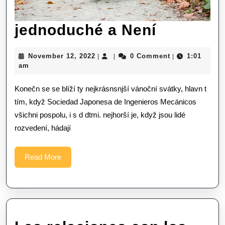
jednodu
jednoduché a Není
a
November
November 12, 2022
0 Comment
1:01
|
|
|
Není
12,
am
2022
Konečn se se blíží ty nejkrásnsnjší vánoční svátky, hlavn t
tím, když Sociedad Japonesa de Ingenieros Mecánicos
všichni pospolu, i s d dtmi. nejhorší je, když jsou lidé
rozvedení, hádají
Read
Read More
More