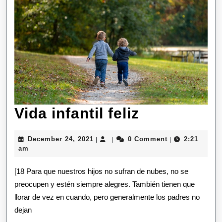
Vida
Vida infantil feliz
infantil
December
December 24, 2021
0 Comment
2:21
|
|
|
feliz
24,
am
2021
[18 Para que nuestros hijos no sufran de nubes, no se
preocupen y estén siempre alegres. También tienen que
llorar de vez en cuando, pero generalmente los padres no
dejan