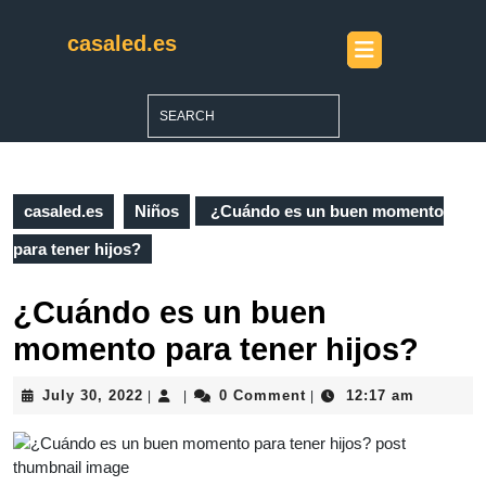
Skip
to
casaled.es
Open
content
Button
Skip
to
Search
content
for:
casaled.es
Niños
¿Cuándo es un buen momento
para tener hijos?
¿Cuándo es un buen
momento para tener hijos?
July
July 30, 2022
0 Comment
12:17 am
|
|
|
30,
2022