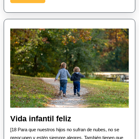
More
Vida
Vida infantil feliz
infantil
[18 Para que nuestros hijos no sufran de nubes, no se
feliz
preocupen y estén siempre alegres. También tienen que