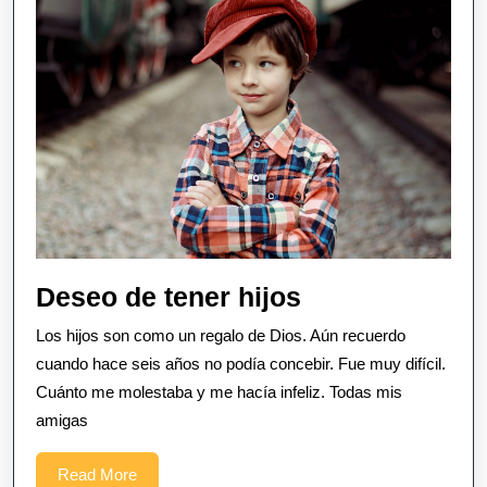
Deseo
Deseo de tener hijos
de
Los hijos son como un regalo de Dios. Aún recuerdo
tener
cuando hace seis años no podía concebir. Fue muy difícil.
hijos
Cuánto me molestaba y me hacía infeliz. Todas mis
amigas
Read
Read More