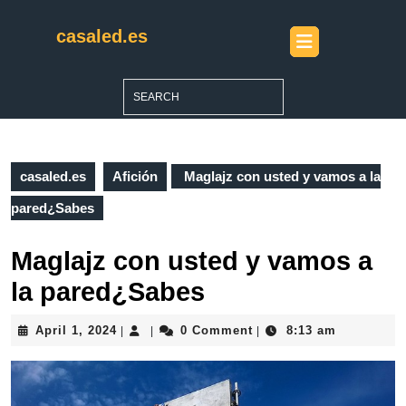
Skip
to
casaled.es
Open
content
Button
Skip
to
Search
content
for:
casaled.es
Afición
Maglajz con usted y vamos a la
pared¿Sabes
Maglajz con usted y vamos a
la pared¿Sabes
April
April 1, 2024
0 Comment
8:13 am
|
|
|
1,
2024