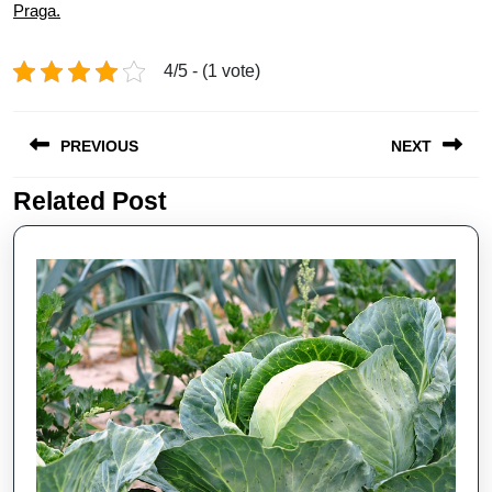
Praga.
4/5 - (1 vote)
Post
PREVIOUS
NEXT
navigation
Related Post
Previous
Next
post:
post: