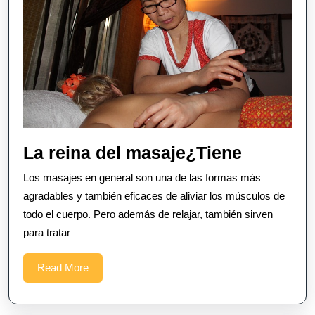
La
La reina del masaje¿Tiene
reina
Los masajes en general son una de las formas más
del
agradables y también eficaces de aliviar los músculos de
masaje¿
todo el cuerpo. Pero además de relajar, también sirven
para tratar
Read
Read More
More