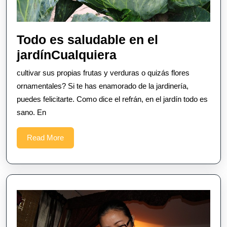
Todo es saludable en el
Todo
jardínCualquiera
es
cultivar sus propias frutas y verduras o quizás flores
saludable
ornamentales? Si te has enamorado de la jardinería,
en
puedes felicitarte. Como dice el refrán, en el jardín todo es
sano. En
el
jardínCualquiera
Read
Read More
More