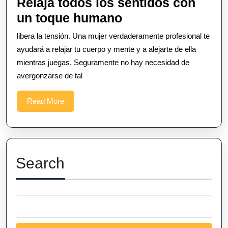
Relaja todos los sentidos con
Relaja
un toque humano
todos
libera la tensión. Una mujer verdaderamente profesional te
los
ayudará a relajar tu cuerpo y mente y a alejarte de ella
sentidos
mientras juegas. Seguramente no hay necesidad de
avergonzarse de tal
con
un
Read
Read More
toque
More
humano
Search