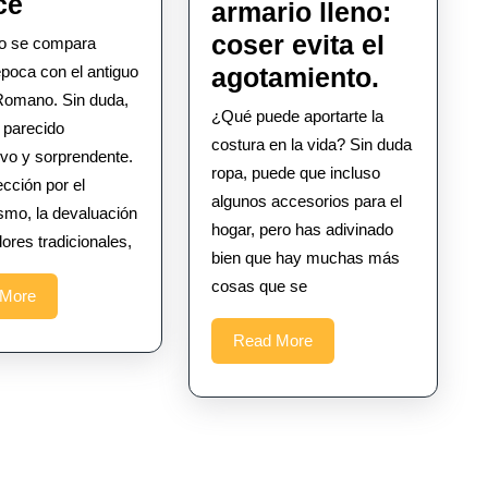
Cayo
ce
armario lleno:
Petronio¿Le
coser evita el
o se compara
parece
Una
época con el antiguo
agotamiento.
Romano. Sin duda,
cabeza
¿Qué puede aportarte la
 parecido
vacía
costura en la vida? Sin duda
tivo y sorprendente.
y
ropa, puede que incluso
ección por el
algunos accesorios para el
un
mo, la devaluación
hogar, pero has adivinado
armario
lores tradicionales,
bien que hay muchas más
lleno:
cosas que se
Read
 More
coser
More
evita
Read
Read More
More
el
agotami