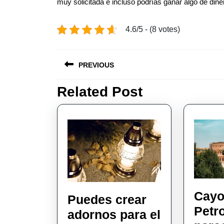
muy solicitada e incluso podrías ganar algo de dine
4.6/5 - (8 votes)
Post
PREVIOUS
navigation
Related Post
Previous
post:
Cay
Puedes crear
Petr
adornos para el