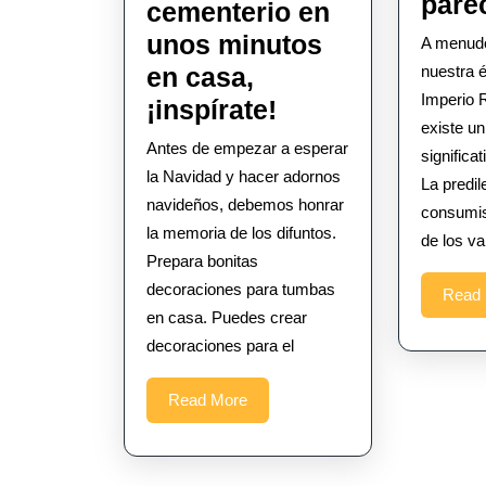
pare
cementerio en
unos minutos
A menud
nuestra 
en casa,
Imperio 
Puedes
¡inspírate!
existe un
crear
Antes de empezar a esperar
significa
adornos
la Navidad y hacer adornos
La predil
para
navideños, debemos honrar
consumis
la memoria de los difuntos.
el
de los va
Prepara bonitas
cementerio
decoraciones para tumbas
Read
en
en casa. Puedes crear
unos
decoraciones para el
minutos
en
Read
Read More
More
casa,
¡inspírate!