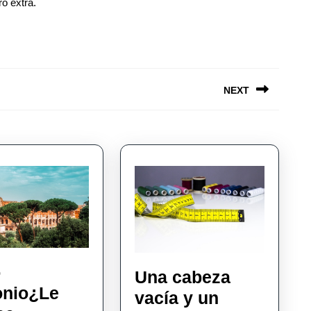
ro extra.
NEXT
Next
post:
o
Una cabeza
onio¿Le
vacía y un