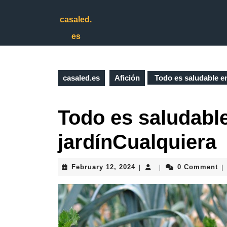
Skip
to
casaled.
content
es
Skip
to
content
casaled.es
Afición
Todo es saludable en
Todo es saludable
jardínCualquiera
February
February 12, 2024
0 Comment
|
|
|
12,
2024