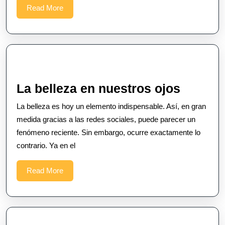
dentro?
Read
Read More
More
La
La belleza en nuestros ojos
belleza
La belleza es hoy un elemento indispensable. Así, en gran
en
medida gracias a las redes sociales, puede parecer un
nuestr
fenómeno reciente. Sin embargo, ocurre exactamente lo
contrario. Ya en el
ojos
Read
Read More
More