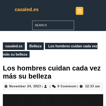
Skip
to
casaled.es
Open
content
Button
Skip
to
Search
content
for:
casaled.es
Belleza
Los hombres cuidan cada vez
más su belleza
Los hombres cuidan cada vez
más su belleza
November
November 24, 2023
0 Comment
12:33 am
|
|
|
24,
2023