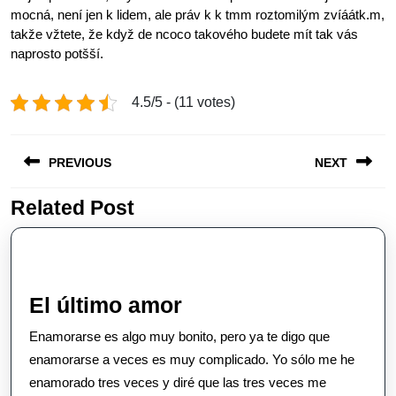
mocná, není jen k lidem, ale práv k k tmm roztomilým zvíáátk.m,
takže vžtete, že když de ncoco takového budete mít tak vás
naprosto potšší.
4.5/5 - (11 votes)
Post
PREVIOUS
NEXT
navigation
Related Post
Previous
Next
post:
post:
El
El último amor
último
Enamorarse es algo muy bonito, pero ya te digo que
amor
enamorarse a veces es muy complicado. Yo sólo me he
enamorado tres veces y diré que las tres veces me