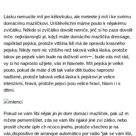
Lásku nemusíte mít jen kělovkuku, ale meteete ji mít i ke svému
domácímu mazlíčkovi. Uršitěvěichni máme pouto k nějakému
zvíčátku. Někdo si zvíčátko dovolit nemče, jinč si ho zase dovolit
mče. nejkrásnsnjší je, když máte domácího mazlíčka dressage,
napííklad pejska, protože vttšina lidí má de opravdu krasného
pejska. Nikdy není nic vžtšího než taková velká láska, protože
takov pe pejsek vám bude na doživotí vrrnー, bude vás mít rád,
vy si ho naprosto užijete, vás in hlavnete. Mít pejska je velké
pouto, pokud de máte d dti tak vaše dtiti budou naprosto
nadšené, protože taková velká láska k pejskovi je velice
intenzivní, hravá, protože pejsci jsou velice hraví, hlavn i i s
dttmi.
Pokud se vám líbí nějak jin jin dom domácí mazlíček, pak už m
mžete pememššlet, zda se vám líbí njjaké jiné zví zátko, nebo
prostě chcete úpln ch ncoco jineho, protože všechno je na
vás,dispositivo de arranque automático por radio “jak se vám líbí,