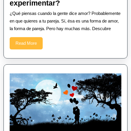
¿Qué
experimentar?
tipo
¿Qué piensas cuando la gente dice amor? Probablemente
de
en que quieres a tu pareja. Sí, ésa es una forma de amor,
amor
la forma de pareja. Pero hay muchas más. Descubre
podemos
Read
Read More
experimentar?
More