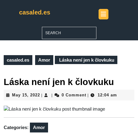
Skip
to
casaled.es
Open
content
Button
Skip
to
Search
content
for:
casaled.es
Amor
Láska není jen k človkuku
Láska není jen k človkuku
May
May 15, 2022
0 Comment
12:04 am
|
|
|
15,
2022
Categories:
Amor