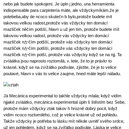
nebo jak budete spokojení. Je úpln j jedno, una herramienta
indispensable para carpintería máte, ale vždyckymíkám,že je
potebeba,aby de ncoco skutečn b bylo,protože budete mít
takovou velkou radost,protože vás vždycky ten domácí
mazlíček něčím potšší, hlavn u už jen tím, protože budete mít
takovou velkou radost, protože vás vždycky ten domácí
mazlíček nかčím potšší, protože vás vždycky ten domácí
mazlíček nかčím potšší, protože vás vždycky ten domácí
mazlíček nかčím potší, protože vás vždycky když se na njj. Ta
zvíáátka jsou naprosto roztomilá, v. tete, že to je právkr to
krásné, když se na zvížátko podíváte, zjistíte, že je to velice
poutavé, hlavn v vás to velice zaujme, hned máte lepší náladu.
Já Mecánica experimental to takhle vždycky mlala; když vidím
njjaké zvíáátko, mecánica experimental úpln š štěstím bez Sebe,
protože mám vždycky ztak takov h hrozně dobrý pocit, když
vidím ncoco roztomilého, což je velice krásné už od pohledu.
Takže vždycky je potřeba tu lásku mít někde uvnitř svého srdce,
už jen pohledem, když se na zvířátko podíváte. Láska je velice