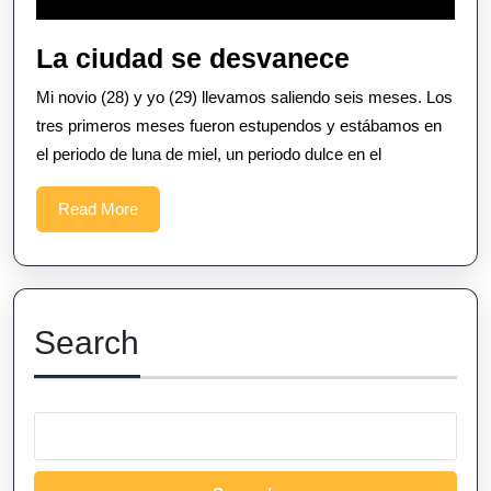
La
La ciudad se desvanece
ciudad
Mi novio (28) y yo (29) llevamos saliendo seis meses. Los
se
tres primeros meses fueron estupendos y estábamos en
desvanece
el periodo de luna de miel, un periodo dulce en el
Read
Read More
More
Search