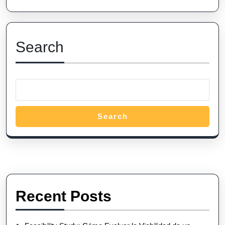
puedes
cuidarlo
Search
Search
Recent Posts