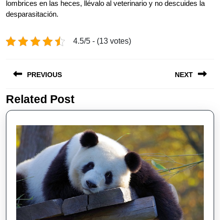
lombrices en las heces, llévalo al veterinario y no descuides la
desparasitación.
4.5/5 - (13 votes)
Post
PREVIOUS
NEXT
navigation
Related Post
Previous
Next
post:
post: