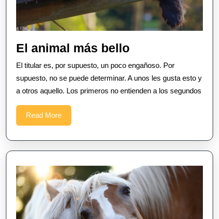
El
El animal más bello
animal
El titular es, por supuesto, un poco engañoso. Por
más
supuesto, no se puede determinar. A unos les gusta esto y
bello
a otros aquello. Los primeros no entienden a los segundos
Read
Read More
More