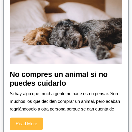
No compres un animal si no
No
puedes cuidarlo
compres
Si hay algo que mucha gente no hace es no pensar. Son
un
muchos los que deciden comprar un animal, pero acaban
animal
regalándoselo a otra persona porque se dan cuenta de
si
Read
Read More
no
More