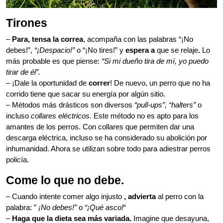
Tirones
–
Para, tensa la correa
, acompaña con las palabras “¡No
debes!”,
“¡Despacio!”
o “¡No tires!” y
espera a
que se relaje
.
Lo
más probable es que piense:
“Si mi dueño tira de mí, yo puedo
tirar de él”.
– ¡Dale la oportunidad de
correr
! De nuevo, un perro que no ha
corrido tiene que sacar su energía por algún sitio.
– Métodos más drásticos son diversos
“pull-ups”, “halters”
o
incluso
collares eléctricos.
Este método no es apto para los
amantes de los perros. Con collares que permiten dar una
descarga eléctrica, incluso se ha considerado su abolición por
inhumanidad. Ahora se utilizan sobre todo para adiestrar perros
policía.
Come lo que no debe.
– Cuando intente comer algo injusto
, advierta
al perro con la
palabra: ”
¡No debes!”
o
“¡Qué asco!
“
–
Haga que la dieta sea más variada.
Imagine que desayuna,