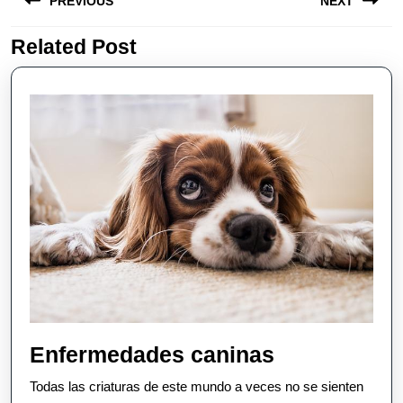
PREVIOUS
NEXT
navigation
Related Post
Previous
Next
post:
post:
Enfermedad
Enfermedades caninas
caninas
Todas las criaturas de este mundo a veces no se sienten