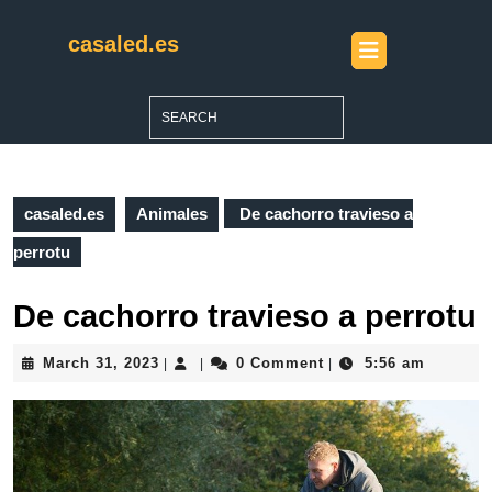
Skip
to
casaled.es
Open
content
Button
Skip
to
Search
content
for:
casaled.es
Animales
De cachorro travieso a
perrotu
De cachorro travieso a perrotu
March
March 31, 2023
0 Comment
5:56 am
|
|
|
31,
2023