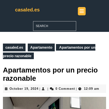
Skip
to
casaled.es
Open
content
Button
Skip
to
Search
content
for:
casaled.es
Apartamento
Apartamentos por un
precio razonable
Apartamentos por un precio
razonable
October
October 19, 2024
0 Comment
12:09 am
|
|
|
19,
2024