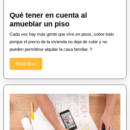
Qué tener en cuenta al
Qué
amueblar un piso
tener
Cada vez hay más gente que vive en pisos, sobre todo
en
porque el precio de la vivienda no deja de subir y no
cuenta
pueden permitirse alquilar la casa familiar. Y
al
Read
Read More
amueblar
More
un
piso