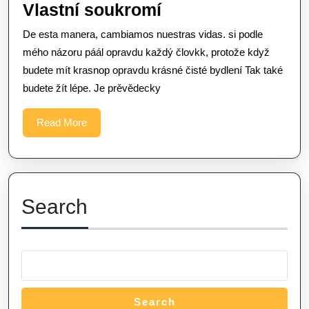
Vlastní
Vlastní soukromí
soukromí
De esta manera, cambiamos nuestras vidas. si podle
mého názoru páál opravdu každý človkk, protože když
budete mít krasnop opravdu krásné čisté bydlení Tak také
budete žít lépe. Je prěvědecky
Read
Read More
More
Search
Search