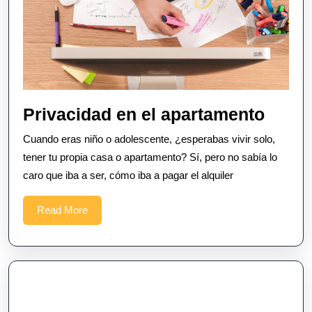
Priva
Privacidad en el apartamento
en
Cuando eras niño o adolescente, ¿esperabas vivir solo,
el
tener tu propia casa o apartamento? Sí, pero no sabía lo
apart
caro que iba a ser, cómo iba a pagar el alquiler
Read
Read More
More